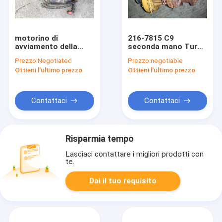
motorino di
216-7815 C9
avviamento della
seconda mano Turbo
seconda mano
per il materiale
Prezzo:
Negotiated
Prezzo:
negotiable
28100-E0080 per
d'acciaio del motore
Ottieni l'ultimo prezzo
Ottieni l'ultimo prezzo
l'escavatore SK350-8
diesel di
28100-78124
ExcavatorE330
E330C
Contattaci
Contattaci
Risparmia tempo
Lasciaci contattare i migliori prodotti con
te.
Dai il tuo requisito