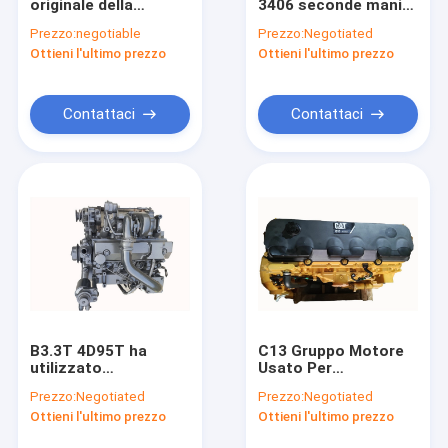
originale della
3406 seconde mani
Giro della fabbrica
seconda mano C7
per l'escavatore
Prezzo:
negotiable
Prezzo:
Negotiated
per l'escavatore
3406C 3406E 3176C
Ottieni l'ultimo prezzo
Ottieni l'ultimo prezzo
Diesel Engine di
156 - 8536
Controllo di qualità
E329D E325D
Contattici
Contattaci
Contattaci
Richieda una citazione
Assemblea di motore utilizzata
Blocchi motori utilizzati
Testate utilizzate
B3.3T 4D95T ha
C13 Gruppo Motore
utilizzato
Usato Per
Albero a gomito della seconda mano
l'Assemblea di
Escavatore E349D
Prezzo:
Negotiated
Prezzo:
Negotiated
motore per
E349E
Pompa utilizzata di iniezione di carburante
Ottieni l'ultimo prezzo
Ottieni l'ultimo prezzo
l'escavatore PC120 -
Raffreddamento Ad
5 JCM908D
Acqua Elettrico