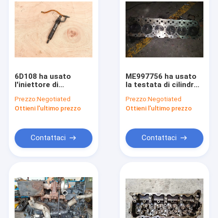
6D108 ha usato
ME997756 ha usato
l'iniettore di
la testata di cilindro
combustibile per il
di 16 valvole, 4 che il
Prezzo:
Negotiated
Prezzo:
Negotiated
motore diesel 6222-
cilindro si dirige
Ottieni l'ultimo prezzo
Ottieni l'ultimo prezzo
13-3300 per
verso l'escavatore
l'escavatore PC300-5
SK330-6 HD1430-3
Contattaci
Contattaci