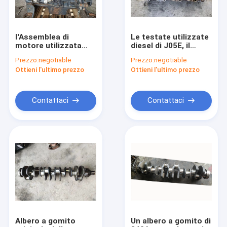
l'Assemblea di
Le testate utilizzate
motore utilizzata
diesel di J05E, il
diesel 6D125-3 850Kg
cilindro 4 si dirigono
Prezzo:
negotiable
Prezzo:
negotiable
pesa per l'originale di
verso l'escavatore
Ottieni l'ultimo prezzo
Ottieni l'ultimo prezzo
Pc 450-7
SK200-8 SK250-8
dell'escavatore
Contattaci
Contattaci
Casa
Prodotti
Circa noi
Albero a gomito
Un albero a gomito di