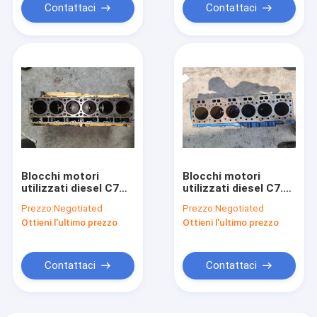
Contattaci
Contattaci
Blocchi motori
Blocchi motori
utilizzati diesel C7
utilizzati diesel C7.1
per il raffreddamento
per il raffreddamento
Prezzo:
Negotiated
Prezzo:
Negotiated
ad acqua
ad acqua
Ottieni l'ultimo prezzo
Ottieni l'ultimo prezzo
dell'escavatore
dell'escavatore
E329D 221-4479
E320D2
Contattaci
Contattaci