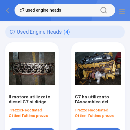
C7 Used Engine Heads
(4)
Il motore utilizzato
C7 ha utilizzato
diesel C7 si dirige
l'Assemblea del
verso il materiale di
motore diesel per
Prezzo:
Negotiated
Prezzo:
Negotiated
Metal
l'escavatore E325D
Ottieni l'ultimo prezzo
Ottieni l'ultimo prezzo
dell'escavatore di
E329D 444-7149
E324D E325D E329D