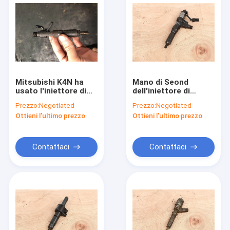
Mitsubishi K4N ha
Mano di Seond
usato l'iniettore di
dell'iniettore di
combustibile per il
combustibile diesel
Prezzo:
Negotiated
Prezzo:
Negotiated
pezzo di ricambio del
di Hino J08E per
Ottieni l'ultimo prezzo
Ottieni l'ultimo prezzo
motore
l'escavatore SK350-8
dell'escavatore
295050-0232
E305SR
Contattaci
Contattaci
Casa
Prodotti
Circa noi