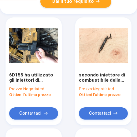
Dai il tuo requisito
6D155 ha utilizzato
secondo iniettore di
gli iniettori di
combustibile della
combustibile dirige
mano 4D31 6D31,
Prezzo:
Negotiated
Prezzo:
Negotiated
l'iniezione 6127-11-
iniettore di
Ottieni l'ultimo prezzo
Ottieni l'ultimo prezzo
3104 per
combustibile del
l'escavatore
motore per
Bulldozer D355-A
l'escavatore HD512
SK230-6E
Contattaci
Contattaci