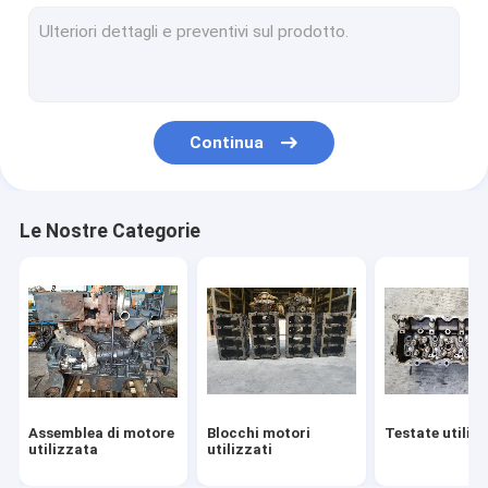
Iniettore carburante usato
Seconda mano Turbo
Motorino di avviamento della seconda mano
Continua
Alternatore della seconda mano
Albero a camme usato
Le Nostre Categorie
Pompe di olio utilizzate
Biella utilizzata
Assemblea del motore diesel
Assy del motorino di avviamento
Assemblea di motore
Blocchi motori
Testate utiliz
Sovralimentazione del motore diesel
utilizzata
utilizzati