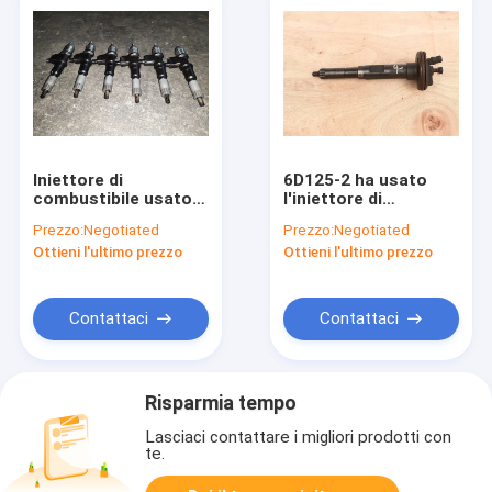
Iniettore di
6D125-2 ha usato
combustibile usato
l'iniettore di
diesel 6WG1 1550-
combustibile del
Prezzo:
Negotiated
Prezzo:
Negotiated
2900 8982592900 per
motore diesel per
Ottieni l'ultimo prezzo
Ottieni l'ultimo prezzo
l'escavatore ZX670-3
l'escavatore PC400-6
ZX870-3
6152-12-3100
Contattaci
Contattaci
Risparmia tempo
Lasciaci contattare i migliori prodotti con
te.