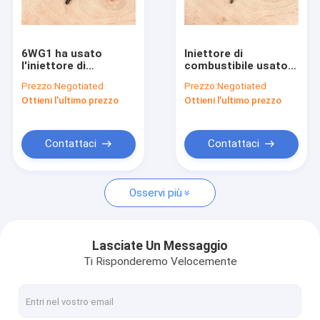
Giro della fabbrica
Controllo di qualità
6WG1 ha usato
Iniettore di
l'iniettore di
combustibile usato
Contattici
combustibile del
diesel C6.4 per
Prezzo:
Negotiated
Prezzo:
Negotiated
motore diesel per
l'escavatore E320D
Ottieni l'ultimo prezzo
Ottieni l'ultimo prezzo
l'escavatore ZX450
E324D 3264700
Richieda una citazione
1-15300413-0
Contattaci
Contattaci
Assemblea di motore utilizzata
Osservi più
Blocchi motori utilizzati
Testate utilizzate
Lasciate Un Messaggio
Ti Risponderemo Velocemente
Albero a gomito della seconda mano
Pompa utilizzata di iniezione di carburante