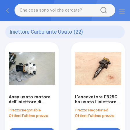
Iniettore Carburante Usato
(22)
Assy usato motore
L'escavatore E325C
dell'iniettore di
ha usato l'iniettore di
combustibile C-9,
combustibile del CAT
Prezzo:
negotiable
Prezzo:
Negotiated
iniettori diesel della
3126 171-9704 198-
Ottieni l'ultimo prezzo
Ottieni l'ultimo prezzo
seconda mano per
6605 128-6601
E330C originale