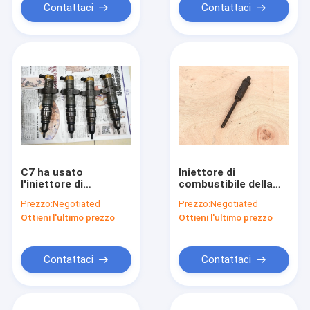
Contattaci
Contattaci
C7 ha usato
Iniettore di
l'iniettore di
combustibile della
combustibile,
mano 3306 del diesel
Prezzo:
Negotiated
Prezzo:
Negotiated
iniettori di
secondo per
Ottieni l'ultimo prezzo
Ottieni l'ultimo prezzo
combustibile della
l'escavatore E330B
seconda mano per
4W7018 8N7005
l'escavatore E324D
E329D 387-9427
Contattaci
Contattaci