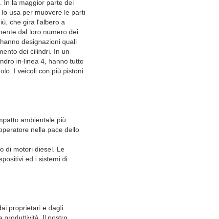
. In la maggior parte dei
 lo usa per muovere le parti
ù, che gira l'albero a
emente dal loro numero dei
i hanno designazioni quali
mento dei cilindri. In un
lindro in-linea 4, hanno tutto
lo. I veicoli con più pistoni
 impatto ambientale più
'operatore nella pace dello
 di motori diesel. Le
positivi ed i sistemi di
i proprietari e dagli
a produttività. Il nostro