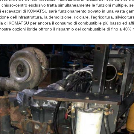
el chiuso-centro esclusivo tratta simultaneamente le funzioni multiple, se
egli escavatori di KOMATSU sarà funzionamento trovato in una vasta ga
ne dell'infrastruttura, la demolizione, riciclare, l'agricoltura, silvicoltu
ia di KOMATSU per ancora il consumo di combustibile più basso ed affid
nostre opzioni ibride offrono il risparmio del combustibile di fino a 40% r