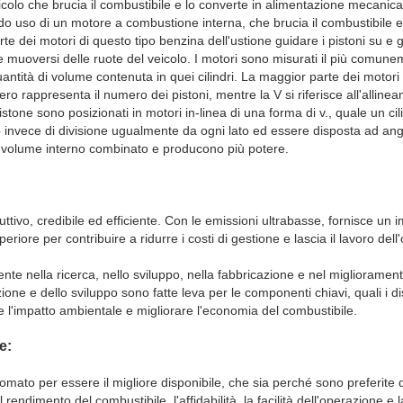
eicolo che brucia il combustibile e lo converte in alimentazione mecanica
ndo uso di un motore a combustione interna, che brucia il combustibile e
 dei motori di questo tipo benzina dell'ustione guidare i pistoni su e gi
e muoversi delle ruote del veicolo. I motori sono misurati il più comun
 quantità di volume contenuta in quei cilindri. La maggior parte dei motor
mero rappresenta il numero dei pistoni, mentre la V si riferisce all'allinea
 pistone sono posizionati in motori in-linea di una forma di v., quale un ci
elo invece di divisione ugualmente da ogni lato ed essere disposta ad ango
volume interno combinato e producono più potere.
duttivo, credibile ed efficiente. Con le emissioni ultrabasse, fornisce un
iore per contribuire a ridurre i costi di gestione e lascia il lavoro dell
 nella ricerca, nello sviluppo, nella fabbricazione e nel miglioramento
ione e dello sviluppo sono fatte leva per le componenti chiavi, quali i dis
rre l'impatto ambientale e migliorare l'economia del combustibile.
e:
ato per essere il migliore disponibile, che sia perché sono preferite da
il rendimento del combustibile, l'affidabilità, la facilità dell'operazione e l