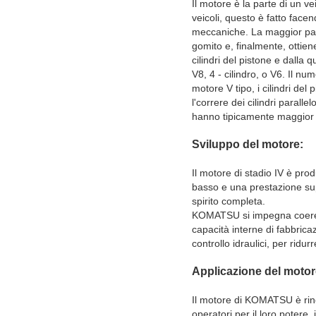
Il motore è la parte di un v
veicoli, questo è fatto face
meccaniche. La maggior parte
gomito e, finalmente, ottien
cilindri del pistone e dalla
V8, 4 - cilindro, o V6. Il nu
motore V tipo, i cilindri del
l'correre dei cilindri parall
hanno tipicamente maggior 
Sviluppo del motore:
Il motore di stadio IV è pro
basso e una prestazione super
spirito completa.
KOMATSU si impegna coerente
capacità interne di fabbricaz
controllo idraulici, per ridu
Applicazione del motor
Il motore di KOMATSU è rinom
operatori per il loro potere, 