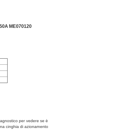
V 50A ME070120
diagnostico per vedere se è
o una cinghia di azionamento