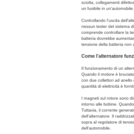
sciolta, collegamenti difetto
un fusibile in un'automobile.
Controllando l'uscita dell'a
nessun tester del sistema di
comprende controllare la ten
batteria dovrebbe aumentare 
tensione della batteria non 
Come l'alternatore fun
Il funzionamento di un alter
Quando il motore è bruciato,
con due collettori ad anello
quantità di elettricità è forn
I magneti sul rotore sono di
intorno alle bobine. Quando 
Tuttavia, il corrente genera
dell'alternatore. Il raddrizz
sopra al regolatore di tensi
dell'automobile.