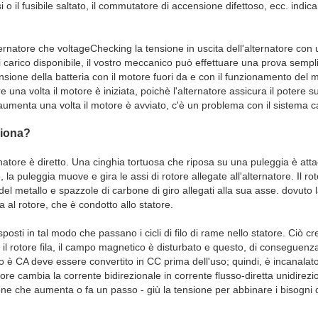
si o il fusibile saltato, il commutatore di accensione difettoso, ecc. indi
lternatore che voltageChecking la tensione in uscita dell'alternatore con
 carico disponibile, il vostro meccanico può effettuare una prova sempl
sione della batteria con il motore fuori da e con il funzionamento del 
una volta il motore è iniziata, poichè l'alternatore assicura il potere 
aumenta una volta il motore è avviato, c'è un problema con il sistema ca
ziona?
natore è diretto. Una cinghia tortuosa che riposa su una puleggia è att
 la puleggia muove e gira le assi di rotore allegate all'alternatore. Il r
 del metallo e spazzole di carbone di giro allegati alla sua asse. dovuto 
ita al rotore, che è condotto allo statore.
sposti in tal modo che passano i cicli di filo di rame nello statore. Ciò
il rotore fila, il campo magnetico è disturbato e questo, di conseguenza, 
to è CA deve essere convertito in CC prima dell'uso; quindi, è incanalat
atore cambia la corrente bidirezionale in corrente flusso-diretta unidire
one che aumenta o fa un passo - giù la tensione per abbinare i bisogni de