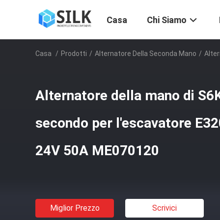
Casa
Chi Siamo
Casa
/
Prodotti
/
Alternatore Della Seconda Mano
/
Alte
Alternatore della mano di S6
secondo per l'escavatore E
24V 50A ME070120
Miglior Prezzo
Scrivici