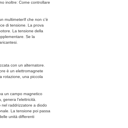
cano inoltre: Come controllare
 un multimeterIf che non c'è
ice di tensione. La prova
motore. La tensione della
supplementare. Se la
ricantesi.
accata con un alternatore.
otore è un elettromagnete
la rotazione, una piccola
 crea un campo magnetico
genera l'elettricità.
o nel raddrizzatore a diodo
zionale. La tensione poi passa
lle unità differenti