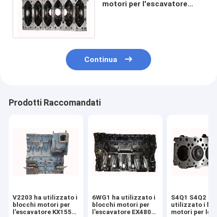
motori per l'escavatore
EX460 - 5 8981415390
898141 - 5390 diesel
Continua
Prodotti Raccomandati
V2203 ha utilizzato i
6WG1 ha utilizzato i
S4Q1 S4Q2 ha
blocchi motori per
blocchi motori per
utilizzato i bl
l'escavatore KX155
l'escavatore EX480
motori per le