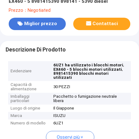
EX460 - 5 8981415390 898141 - 5390 diesel
Prezzo：Negotiated
Miglior prezzo
Contattaci
Descrizione Di Prodotto
,
6UZ1 ha utilizzato i blocchi motori
,
EX460 - 5 blocchi motori utilizzati
Evidenziare
8981415390 blocchi motori
utilizzati
Capacità di
30 PEZZI
alimentazione
Imballaggi
Pacchetto o fumigazione neutrale
particolari
libera
Luogo di origine
Il Giappone
Marca
ISUZU
Numero di modello
6UZ1
Osservi più