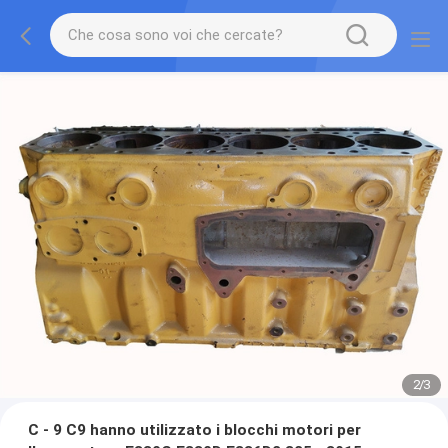
2
/
3
C - 9 C9 hanno utilizzato i blocchi motori per