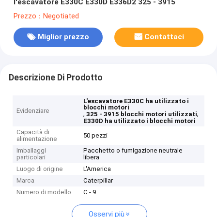
l'escavatore E330C E330D E336D2 325 - 3915
Prezzo：Negotiated
Miglior prezzo
Contattaci
Descrizione Di Prodotto
L'escavatore E330C ha utilizzato i
blocchi motori
Evidenziare
,
,
325 - 3915 blocchi motori utilizzati
E330D ha utilizzato i blocchi motori
Capacità di
50 pezzi
alimentazione
Imballaggi
Pacchetto o fumigazione neutrale
particolari
libera
Luogo di origine
L'America
Marca
Caterpillar
Numero di modello
C - 9
Osservi più