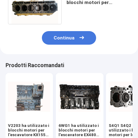
blocchi motori per
l'escavatore E330C E330D
E336D2 325 - 3915
Continua
Prodotti Raccomandati
V2203 ha utilizzato i
6WG1 ha utilizzato i
S4Q1 S4Q2 ha
blocchi motori per
blocchi motori per
utilizzato i bl
l'escavatore KX155
l'escavatore EX480
motori per le