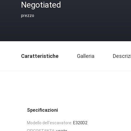
Negotiated
prezzo
Caratteristiche
Galleria
Descriz
Specificazioni
Modello dell'escavatore:
E320D2
CIRCOSTANZA:
usato