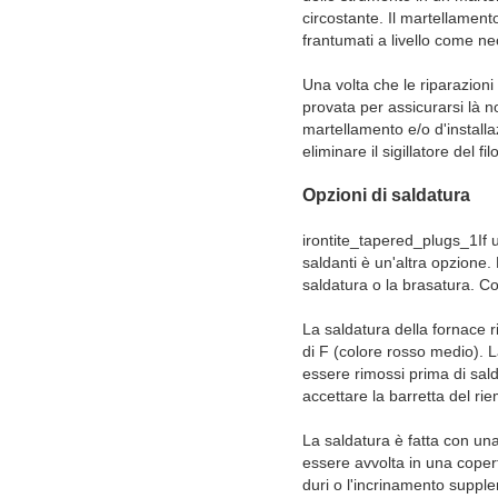
circostante. Il martellament
frantumati a livello come ne
Una volta che le riparazioni
provata per assicurarsi là n
martellamento e/o d'install
eliminare il sigillatore del
Opzioni di saldatura
irontite_tapered_plugs_1If u
saldanti è un'altra opzione
saldatura o la brasatura. Co
La saldatura della fornace r
di F (colore rosso medio). La
essere rimossi prima di sal
accettare la barretta del ri
La saldatura è fatta con una
essere avvolta in una coper
duri o l'incrinamento suppl