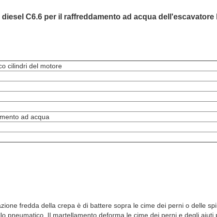
ti diesel C6.6 per il raffreddamento ad acqua dell'escavato
o cilindri del motore
amento ad acqua
razione fredda della crepa è di battere sopra le cime dei perni o delle 
lo pneumatico. Il martellamento deforma le cime dei perni e degli aiuti 