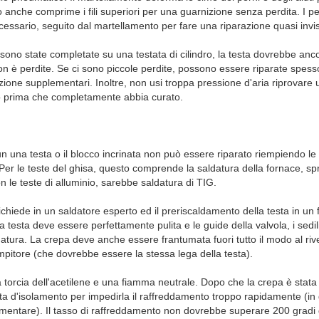
o anche comprime i fili superiori per una guarnizione senza perdita. I 
cessario, seguito dal martellamento per fare una riparazione quasi invis
 sono state completate su una testata di cilindro, la testa dovrebbe an
on è perdite. Se ci sono piccole perdite, possono essere riparate spess
azione supplementari. Inoltre, non usi troppa pressione d'aria riprovar
 filo prima che completamente abbia curato.
n una testa o il blocco incrinata non può essere riparato riempiendo le 
. Per le teste del ghisa, questo comprende la saldatura della fornace, s
n le teste di alluminio, sarebbe saldatura di TIG.
ichiede in un saldatore esperto ed il preriscaldamento della testa in un
 testa deve essere perfettamente pulita e le guide della valvola, i sedili
datura. La crepa deve anche essere frantumata fuori tutto il modo al ri
empitore (che dovrebbe essere la stessa lega della testa).
 torcia dell'acetilene e una fiamma neutrale. Dopo che la crepa è stata 
ta d'isolamento per impedirla il raffreddamento troppo rapidamente (in
ementare). Il tasso di raffreddamento non dovrebbe superare 200 gradi d