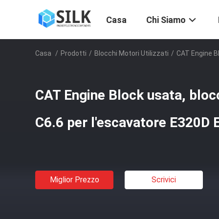
Casa
Chi Siamo
Casa
/
Prodotti
/
Blocchi Motori Utilizzati
/
CAT Engine Bl
CAT Engine Block usata, blocc
C6.6 per l'escavatore E320D
Miglior Prezzo
Scrivici