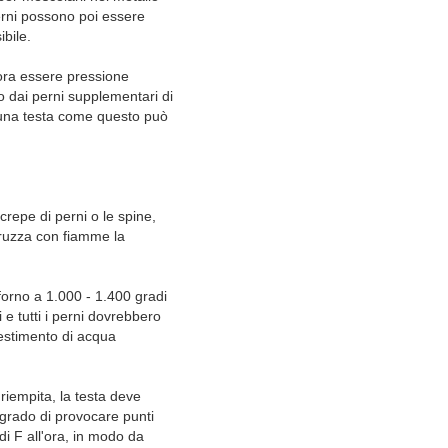
perni possono poi essere
ibile.
cora essere pressione
o dai perni supplementari di
e una testa come questo può
crepe di perni o le spine,
pruzza con fiamme la
 forno a 1.000 - 1.400 gradi
 e tutti i perni dovrebbero
vestimento di acqua
riempita, la testa deve
 grado di provocare punti
i F all'ora, in modo da