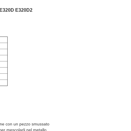
re E320D E320D2
spine con un pezzo smussato
per mescolarli nel metallo