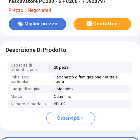
l'escavatore PC200 - 6 PC200 - 7 3928797
Prezzo：Negotiated
Miglior prezzo
Contattaci
Descrizione Di Prodotto
Capacità di
20 pezzi
alimentazione
Imballaggi
Pacchetto o fumigazione neutrale
particolari
libera
Luogo di origine
Il Messico
Marca
Cummins
Numero di modello
6D102
Osservi più