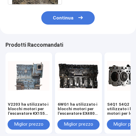
Continua
Prodotti Raccomandati
V2203 ha utilizzato i
6WG1 ha utilizzato i
S4Q1 S4Q2 ha
blocchi motori per
blocchi motori per
utilizzato i bl
l'escavatore KX155
l'escavatore EX480
motori per le
KX163 1G633 -
ZX460 - 3 8-
componenti de
0101D
98180452-1 898180-
motore diesel
Miglior prezzo
Miglior prezzo
Miglior pr
4521
dell'escavator
E307D MD192