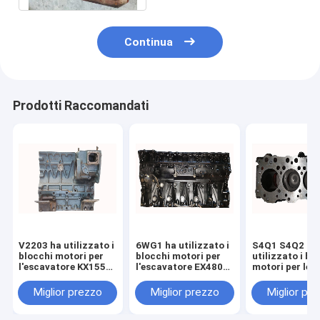
Continua
Prodotti Raccomandati
V2203 ha utilizzato i
6WG1 ha utilizzato i
S4Q1 S4Q2 ha
blocchi motori per
blocchi motori per
utilizzato i bl
l'escavatore KX155
l'escavatore EX480
motori per le
KX163 1G633 -
ZX460 - 3 8-
componenti de
0101D
98180452-1 898180-
motore diesel
Miglior prezzo
Miglior prezzo
Miglior pr
4521
dell'escavator
E307D MD192