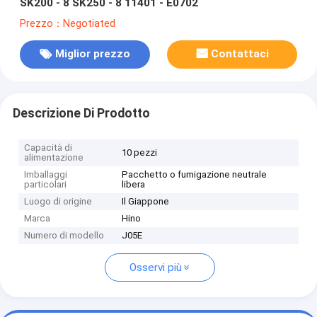
SK200 - 8 SK250 - 8 11401 - E0702
Prezzo：Negotiated
Miglior prezzo
Contattaci
Descrizione Di Prodotto
Capacità di
10 pezzi
alimentazione
Imballaggi
Pacchetto o fumigazione neutrale
particolari
libera
Luogo di origine
Il Giappone
Marca
Hino
Numero di modello
J05E
Osservi più