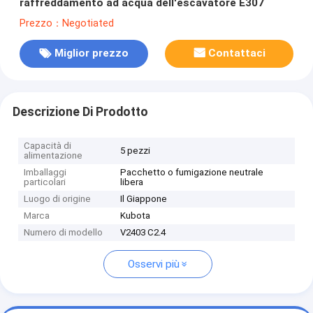
raffreddamento ad acqua dell'escavatore E307
Prezzo：Negotiated
Miglior prezzo
Contattaci
Descrizione Di Prodotto
Capacità di
5 pezzi
alimentazione
Imballaggi
Pacchetto o fumigazione neutrale
particolari
libera
Luogo di origine
Il Giappone
Marca
Kubota
Numero di modello
V2403 C2.4
Osservi più