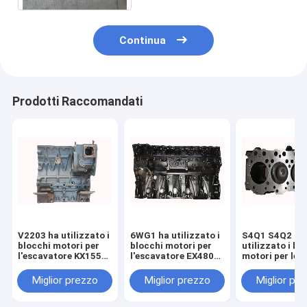
Continua
Prodotti Raccomandati
V2203 ha utilizzato i
6WG1 ha utilizzato i
S4Q1 S4Q2 ha
blocchi motori per
blocchi motori per
utilizzato i bl
l'escavatore KX155
l'escavatore EX480
motori per le
KX163 1G633 -
ZX460 - 3 8-
componenti de
0101D
98180452-1 898180-
motore diesel
Miglior prezzo
Miglior prezzo
Miglior pr
4521
dell'escavator
E307D MD192