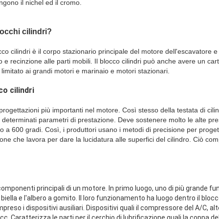
ngono il nichel ed il cromo.
occhi cilindri?
blocco cilindri è il corpo stazionario principale del motore dell'escavator
 recinzione alle parti mobili. Il blocco cilindri può anche avere un cart
limitato ai grandi motori e marinaio e motori stazionari.
o cilindri
 progettazioni più importanti nel motore. Così stesso della testata di cilindr
 determinati parametri di prestazione. Deve sostenere molto le alte pre
 a 600 gradi. Così, i produttori usano i metodi di precisione per progett
ione che lavora per dare la lucidatura alle superfici del cilindro. Ciò com
e componenti principali di un motore. In primo luogo, uno di più grande fun
 biella e l'albero a gomito. Il loro funzionamento ha luogo dentro il blocc
so i dispositivi ausiliari. Dispositivi quali il compressore del A/C, alt
. Caratterizza le parti per il cerchio di lubrificazione quali la coppa dell'