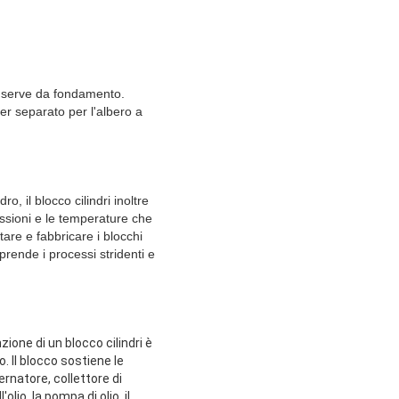
e e serve da fondamento.
er separato per l'albero a
o, il blocco cilindri inoltre
ssioni e le temperature che
are e fabbricare i blocchi
prende i processi stridenti e
zione di un blocco cilindri è
o. Il blocco sostiene le
ernatore, collettore di
olio, la pompa di olio, il