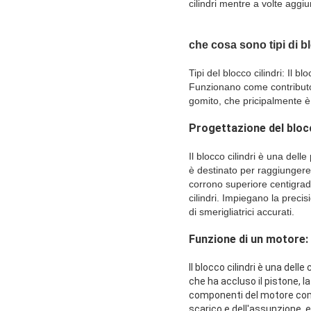
cilindri mentre a volte aggiu
che cosa sono tipi di bl
Tipi del blocco cilindri: Il 
Funzionano come contributo e
gomito, che pricipalmente è 
Progettazione del blocc
Il blocco cilindri è una delle
è destinato per raggiungere
corrono superiore centigrado
cilindri. Impiegano la precis
di smerigliatrici accurati.
Funzione di un motore:
Il blocco cilindri è una dell
che ha accluso il pistone, la
componenti del motore compre
scarico e dell'assunzione, ecc