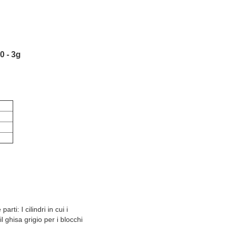
0 - 3g
rti: I cilindri in cui i
l ghisa grigio per i blocchi