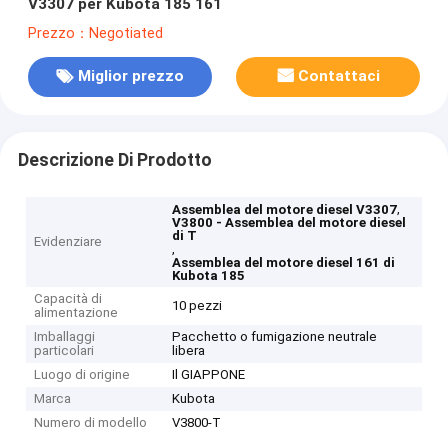
V3307 per Kubota 185 161
Prezzo：Negotiated
Miglior prezzo
Contattaci
Descrizione Di Prodotto
,
Assemblea del motore diesel V3307
V3800 - Assemblea del motore diesel
di T
Evidenziare
,
Assemblea del motore diesel 161 di
Kubota 185
Capacità di
10 pezzi
alimentazione
Imballaggi
Pacchetto o fumigazione neutrale
particolari
libera
Luogo di origine
Il GIAPPONE
Marca
Kubota
Numero di modello
V3800-T