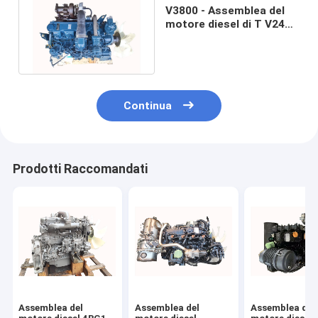
V3800 - Assemblea del
motore diesel di T V2403
V3307 per Kubota 185
161
Continua
Prodotti Raccomandati
Assemblea del
Assemblea del
Assemblea del