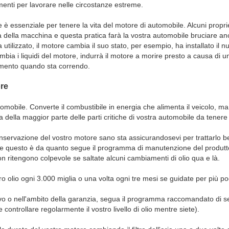
menti per lavorare nelle circostanze estreme.
 è essenziale per tenere la vita del motore di automobile. Alcuni propri
 della macchina e questa pratica farà la vostra automobile bruciare anco
tilizzato, il motore cambia il suo stato, per esempio, ha installato il nu
bia i liquidi del motore, indurrà il motore a morire presto a causa di
damento quando sta correndo.
re
utomobile. Converte il combustibile in energia che alimenta il veicolo, ma
 della maggior parte delle parti critiche di vostra automobile da tener
onservazione del vostro motore sano sta assicurandosevi per trattarlo b
are questo è da quanto segue il programma di manutenzione del produt
 ritengono colpevole se saltate alcuni cambiamenti di olio qua e là.
o olio ogni 3.000 miglia o una volta ogni tre mesi se guidate per più po
ovo o nell'ambito della garanzia, segua il programma raccomandato di 
e controllare regolarmente il vostro livello di olio mentre siete).