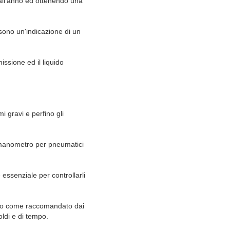
 all'anno ed ottenendo una
sono un'indicazione di un
missione ed il liquido
gravi e perfino gli
 manometro per pneumatici
 essenziale per controllarli
icolo come raccomandato dai
oldi e di tempo.