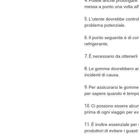
4.
Potete anche prolungare l
messa a punto una volta all
5.
L'utente dovrebbe control
problema potenziale.
6.
Il punto seguente è di contr
refrigerante.
7.
È necessario da ottenerli 
8.
Le gomme dovrebbero anch
incidenti di causa.
9.
Per assicurarsi le gomme
per sapere quando è tempo
10.
Ci possono essere alcuni 
prima di ogni viaggio per evi
11.
È inoltre essenziale per
produttori di evitare i guast