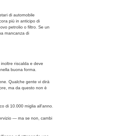
etari di automobile
ra più in anticipo di
ovo petrolio o filtro. Se un
 una mancanza di
 inoltre riscalda e deve
e nella buona forma.
ene. Qualche gente vi dirà
tore, ma da questo non è
co di 10.000 miglia all'anno.
servizio — ma se non, cambi