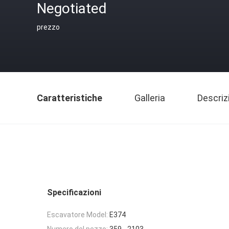
Negotiated
prezzo
Caratteristiche
Galleria
Descriz
Specificazioni
Escavatore Model:
E374
Numero del pezzo:
359 - 2103