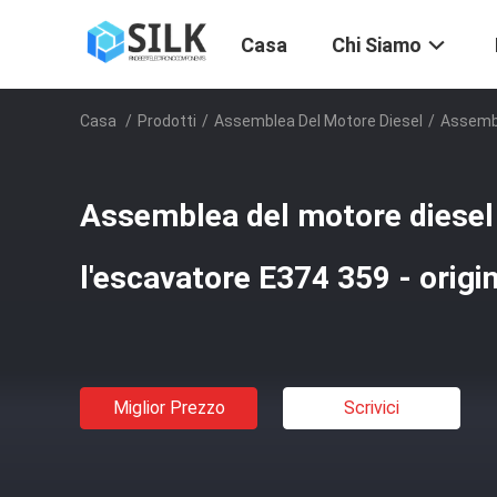
Casa
Chi Siamo
Casa
/
Prodotti
/
Assemblea Del Motore Diesel
/
Assembl
Assemblea del motore diesel
l'escavatore E374 359 - origi
Miglior Prezzo
Scrivici