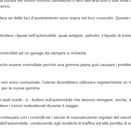
a durata del vostro motore cambiando il filtro dell'aria una o due volte
'anno.
lare se delle luci d'avvertimento sono sopra nel loro cruscotto. Queste 
ollare i liquidi nell'automobile, quali antigelo, petrolio, il liquido di tras
controllati ad un garage da riempire a richiesta.
e essere controllate perché una gomma piana può causare i problemi 
 non sono consumate, l'utente dovrebbero utilizzare regolarmente un
 per le nuove gomme.
dadi sciolti - e - bulloni sull'automobile che devono stringere, anche; è
tare i rumori indesiderati durante il viaggio.
 continuare con i controlli ed i servizi di manutenzione regolari del ve
i dell'automobile, conducendo agli incidenti di traffico ed alla perdita di s