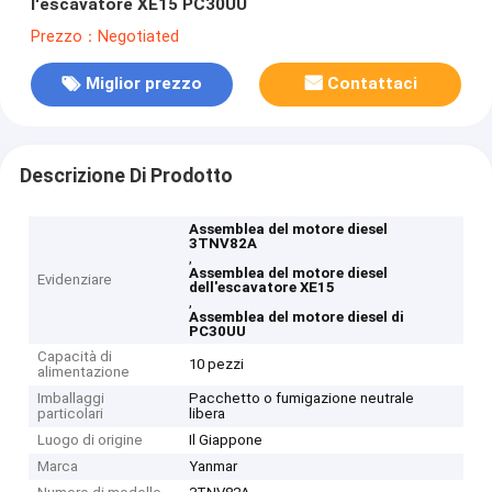
l'escavatore XE15 PC30UU
Prezzo：Negotiated
Miglior prezzo
Contattaci
Descrizione Di Prodotto
Assemblea del motore diesel
3TNV82A
,
Assemblea del motore diesel
Evidenziare
dell'escavatore XE15
,
Assemblea del motore diesel di
PC30UU
Capacità di
10 pezzi
alimentazione
Imballaggi
Pacchetto o fumigazione neutrale
particolari
libera
Luogo di origine
Il Giappone
Marca
Yanmar