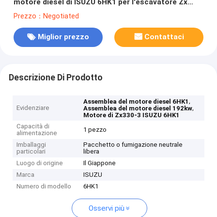
motore diesel di ISUZU 6HK1 per l'escavatore Zx
330-3
Prezzo：Negotiated
Miglior prezzo
Contattaci
Descrizione Di Prodotto
,
Assemblea del motore diesel 6HK1
Evidenziare
,
Assemblea del motore diesel 192kw
Motore di Zx330-3 ISUZU 6HK1
Capacità di
1 pezzo
alimentazione
Imballaggi
Pacchetto o fumigazione neutrale
particolari
libera
Luogo di origine
Il Giappone
Marca
ISUZU
Numero di modello
6HK1
Osservi più