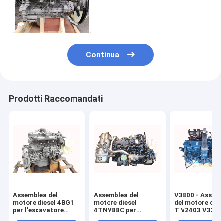
motore diesel di ISUZU 6HK1
per l'escavatore Zx 330-3
Continua
Prodotti Raccomandati
Assemblea del
Assemblea del
V3800 - Assem
motore diesel 4BG1
motore diesel
del motore dies
per l'escavatore
4TNV88C per
T V2403 V3307
EX120 - 5 EX120 - 6 4
l'escavatore PC56
Kubota 185 16