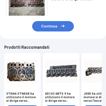
l'escavatore SY245 SY235
Mitsubishi elettrico
Continua
Prodotti Raccomandati
3TN66 3TNE68 ha
6D102 6BT5.9 ha
J08E ha utilizz
utilizzato il motore
utilizzato il motore
motore si dirig
si dirige verso
si dirige verso
verso l'escava
l'escavatore PC25
l'escavatore PC200 -
SK350 - 8 1110