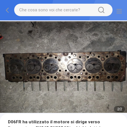
2
/
2
D06FR ha utilizzato il motore si dirige verso