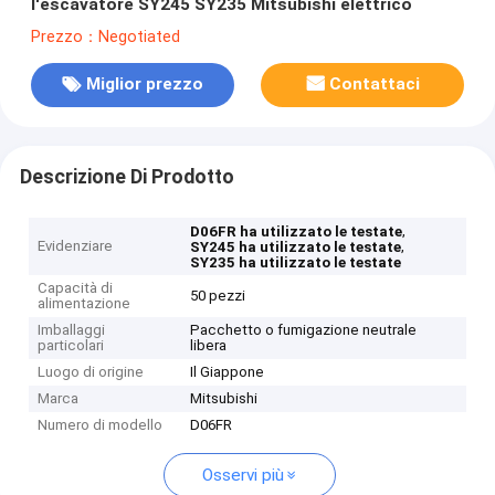
l'escavatore SY245 SY235 Mitsubishi elettrico
Prezzo：Negotiated
Miglior prezzo
Contattaci
Descrizione Di Prodotto
,
D06FR ha utilizzato le testate
Evidenziare
,
SY245 ha utilizzato le testate
SY235 ha utilizzato le testate
Capacità di
50 pezzi
alimentazione
Imballaggi
Pacchetto o fumigazione neutrale
particolari
libera
Luogo di origine
Il Giappone
Marca
Mitsubishi
Numero di modello
D06FR
Osservi più