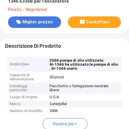
1346 E330B per l'escavatore
Prezzo：Negotiated
Miglior prezzo
Contattaci
Descrizione Di Prodotto
,
3306 pompe di olio utilizzate
Evidenziare
6I-1346 ha utilizzato le pompe di olio
,
6I-1346 usato
Capacità di
20 pezzi
alimentazione
Imballaggi
Pacchetto o fumigazione neutrale
particolari
libera
Luogo di origine
U.S.A.
Marca
Caterpillar
Numero di modello
3306
Osservi più