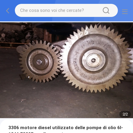
2
/
2
3306 motore diesel utilizzato delle pompe di olio 6I-