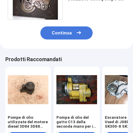
olio 6I-1346 E330B per
l'escavatore
Continua
Prodotti Raccomandati
Pompe di olio
Pompa di olio del
Escavatore Oi
utilizzate del motore
gatto C13 della
Used di J08E p
diesel 3D84 3D88
seconda mano per il
SK300-8 SK35
4D84 per
raffreddamento ad
15110-2150 2