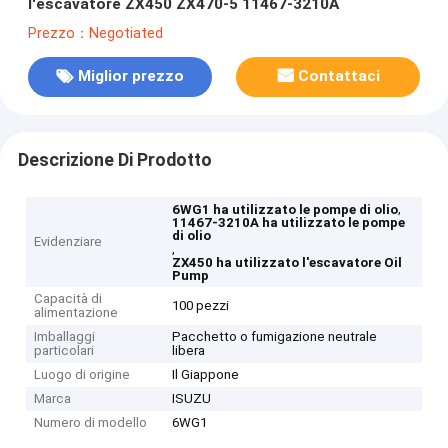
l'escavatore ZX450 ZX470-5 11467-3210A
Prezzo：Negotiated
Miglior prezzo
Contattaci
Descrizione Di Prodotto
,
6WG1 ha utilizzato le pompe di olio
11467-3210A ha utilizzato le pompe
di olio
Evidenziare
,
ZX450 ha utilizzato l'escavatore Oil
Pump
Capacità di
100 pezzi
alimentazione
Imballaggi
Pacchetto o fumigazione neutrale
particolari
libera
Luogo di origine
Il Giappone
Marca
ISUZU
Numero di modello
6WG1