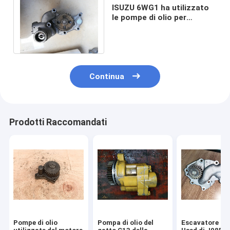
ISUZU 6WG1 ha utilizzato
le pompe di olio per
l'escavatore ZX450 ZX470-
5 11467-3210A
Continua
Prodotti Raccomandati
Pompe di olio
Pompa di olio del
Escavatore Oi