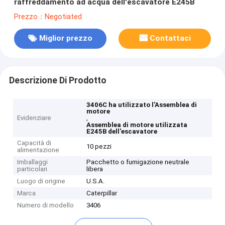
raffreddamento ad acqua dell'escavatore E245B
Prezzo：Negotiated
Miglior prezzo
Contattaci
Descrizione Di Prodotto
3406C ha utilizzato l'Assemblea di
motore
Evidenziare
,
Assemblea di motore utilizzata
E245B dell'escavatore
Capacità di
10 pezzi
alimentazione
Imballaggi
Pacchetto o fumigazione neutrale
particolari
libera
Luogo di origine
U.S.A.
Marca
Caterpillar
Numero di modello
3406