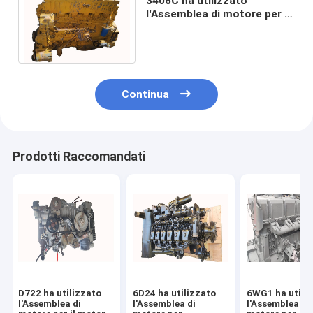
3406C ha utilizzato
l'Assemblea di motore per il
raffreddamento ad acqua
dell'escavatore E245B
Continua
Prodotti Raccomandati
D722 ha utilizzato
6D24 ha utilizzato
6WG1 ha utili
l'Assemblea di
l'Assemblea di
l'Assemblea di