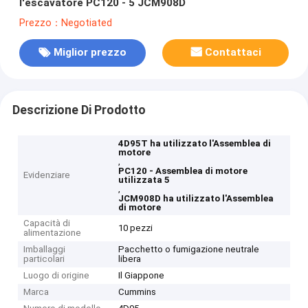
l'escavatore PC120 - 5 JCM908D
Prezzo：Negotiated
Miglior prezzo
Contattaci
Descrizione Di Prodotto
4D95T ha utilizzato l'Assemblea di
motore
,
PC120 - Assemblea di motore
Evidenziare
utilizzata 5
,
JCM908D ha utilizzato l'Assemblea
di motore
Capacità di
10 pezzi
alimentazione
Imballaggi
Pacchetto o fumigazione neutrale
particolari
libera
Luogo di origine
Il Giappone
Marca
Cummins