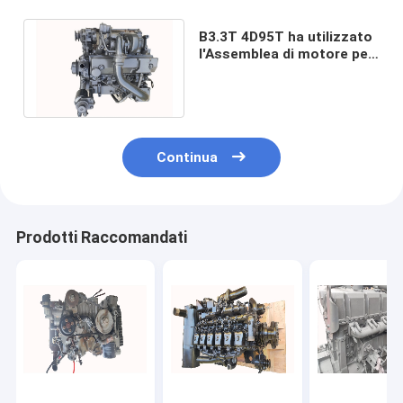
B3.3T 4D95T ha utilizzato
l'Assemblea di motore per
l'escavatore PC120 - 5
JCM908D
Continua
Prodotti Raccomandati