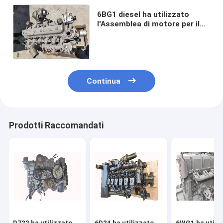
6BG1 diesel ha utilizzato
l'Assemblea di motore per il
raffreddamento ad acqua
dell'escavatore EX200-3
EX200-6
Continua
Prodotti Raccomandati
D722 ha utilizzato
6D24 ha utilizzato
6WG1 ha utili