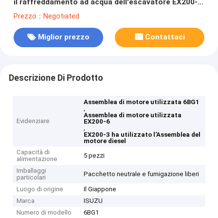
il raffreddamento ad acqua dell'escavatore EX200-3
EX200-6
Prezzo：Negotiated
Miglior prezzo
Contattaci
Descrizione Di Prodotto
Assemblea di motore utilizzata 6BG1
,
Assemblea di motore utilizzata
Evidenziare
EX200-6
,
EX200-3 ha utilizzato l'Assemblea del
motore diesel
Capacità di
5 pezzi
alimentazione
Imballaggi
Pacchetto neutrale e fumigazione liberi
particolari
Luogo di origine
Il Giappone
Marca
ISUZU
Numero di modello
6BG1